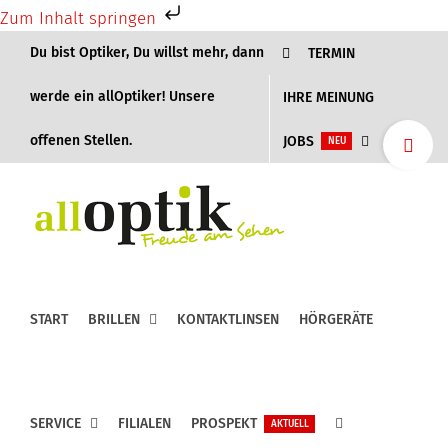
Zum Inhalt springen
Zum
Du bist Optiker, Du willst mehr, dann
TERMIN
Inhalt
springen
werde ein allOptiker! Unsere
IHRE MEINUNG
Toggle
offenen Stellen.
JOBS
NEU
Sliding
Bar
Area
START
BRILLEN
KONTAKTLINSEN
HÖRGERÄTE
SERVICE
FILIALEN
PROSPEKT
AKTUELL