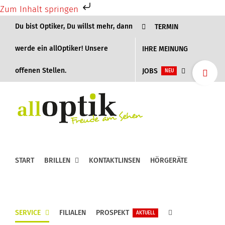
Zum Inhalt springen
Zum
Du bist Optiker, Du willst mehr, dann
TERMIN
Inhalt
springen
werde ein allOptiker! Unsere
IHRE MEINUNG
Toggle
offenen Stellen.
JOBS
NEU
Sliding
Bar
Area
START
BRILLEN
KONTAKTLINSEN
HÖRGERÄTE
SERVICE
FILIALEN
PROSPEKT
AKTUELL